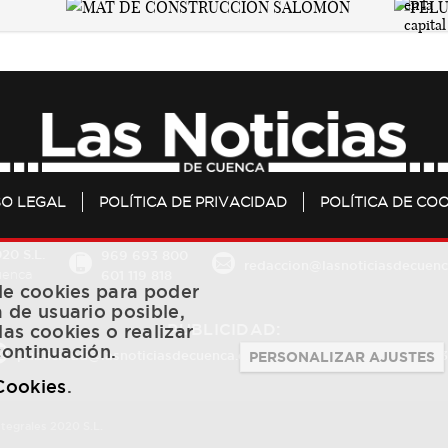
SO LEGAL
POLÍTICA DE PRIVACIDAD
POLÍTICA DE COO
20 S.L.
969 693 800
redaccion@lasnoticiasdecuenc
601 119 818
Cuenca
 de cookies para poder
a de usuario posible,
PUBLICIDAD:
las cookies o realizar
continuación.
publicidad@lasnoticiasdecuenca.es
684 126 573
/
670 726 
PERSONALIZAR AJUSTES
 Cookies
.
ntegrales 2020 S.L.