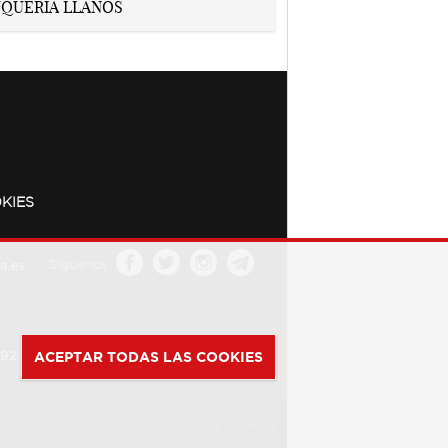
KIES
a.es
Síguenos
392
ACEPTAR TODAS LAS COOKIES
Powered by
Web Dinámica