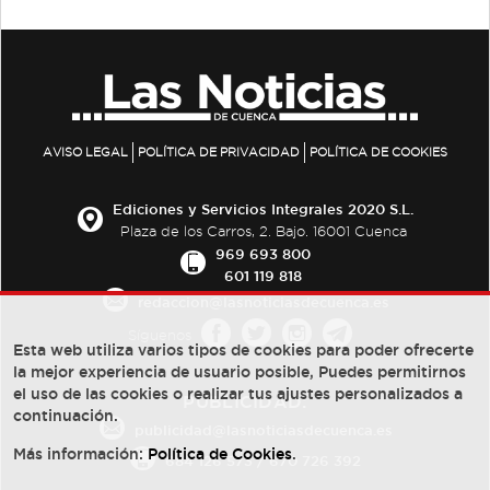
AVISO LEGAL
POLÍTICA DE PRIVACIDAD
POLÍTICA DE COOKIES
Ediciones y Servicios Integrales 2020 S.L.
Plaza de los Carros, 2. Bajo. 16001 Cuenca
969 693 800
601 119 818
redaccion@lasnoticiasdecuenca.es
Síguenos
Esta web utiliza varios tipos de cookies para poder ofrecerte
la mejor experiencia de usuario posible, Puedes permitirnos
el uso de las cookies o realizar tus ajustes personalizados a
PUBLICIDAD:
continuación.
publicidad@lasnoticiasdecuenca.es
Más información:
Política de Cookies
.
684 126 573
/
670 726 392