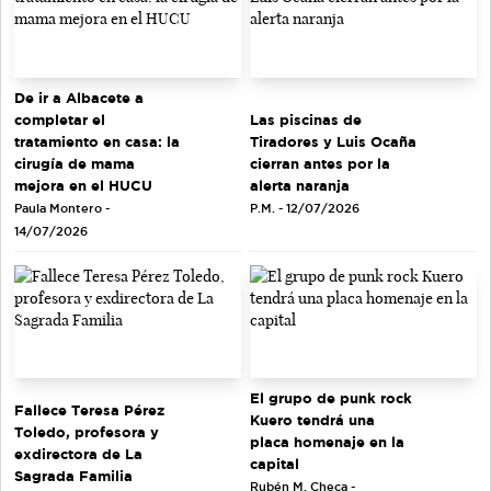
De ir a Albacete a
completar el
Las piscinas de
tratamiento en casa: la
Tiradores y Luis Ocaña
cirugía de mama
cierran antes por la
mejora en el HUCU
alerta naranja
Paula Montero -
P.M. - 12/07/2026
14/07/2026
El grupo de punk rock
Fallece Teresa Pérez
Kuero tendrá una
Toledo, profesora y
placa homenaje en la
exdirectora de La
capital
Sagrada Familia
Rubén M. Checa -