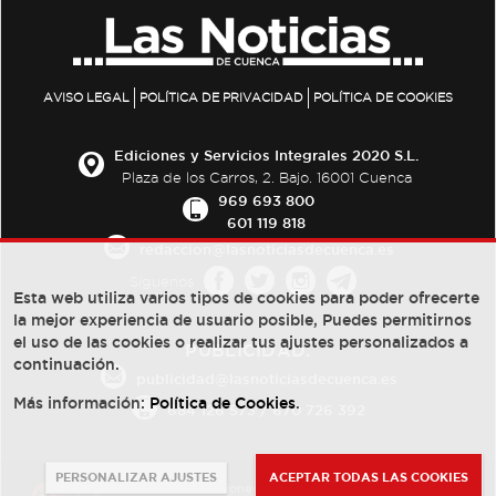
AVISO LEGAL
POLÍTICA DE PRIVACIDAD
POLÍTICA DE COOKIES
Ediciones y Servicios Integrales 2020 S.L.
Plaza de los Carros, 2. Bajo. 16001 Cuenca
969 693 800
601 119 818
redaccion@lasnoticiasdecuenca.es
Síguenos
Esta web utiliza varios tipos de cookies para poder ofrecerte
la mejor experiencia de usuario posible, Puedes permitirnos
el uso de las cookies o realizar tus ajustes personalizados a
PUBLICIDAD:
continuación.
publicidad@lasnoticiasdecuenca.es
Más información:
Política de Cookies
.
684 126 573
/
670 726 392
PERSONALIZAR AJUSTES
ACEPTAR TODAS LAS COOKIES
© Copyright 2013 -
2022
| Ediciones y Servicios Integrales 2020 S.L.