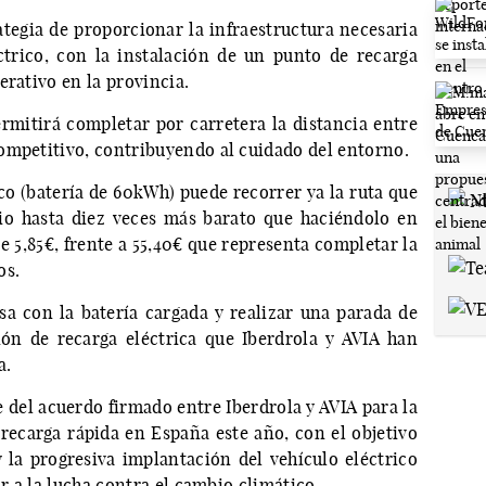
ategia de proporcionar la infraestructura necesaria
ctrico, con la instalación de un punto de recarga
erativo en la provincia.
rmitirá completar por carretera la distancia entre
ompetitivo, contribuyendo al cuidado del entorno.
ico (batería de 60kWh) puede recorrer ya la ruta que
io hasta diez veces más barato que haciéndolo en
de 5,85€, frente a 55,40€ que representa completar la
os.
casa con la batería cargada y realizar una parada de
ón de recarga eléctrica que Iberdrola y AVIA han
a.
 del acuerdo firmado entre Iberdrola y AVIA para la
recarga rápida en España este año, con el objetivo
y la progresiva implantación del vehículo eléctrico
ir a la lucha contra el cambio climático.