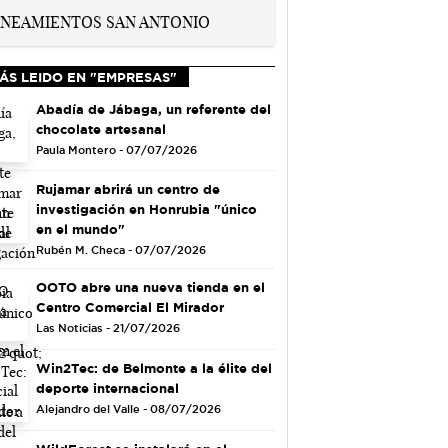
ÁS LEIDO EN "EMPRESAS"
Abadía de Jábaga, un referente del
chocolate artesanal
Paula Montero - 07/07/2026
Rujamar abrirá un centro de
investigación en Honrubia "único
en el mundo"
Rubén M. Checa - 07/07/2026
OOTO abre una nueva tienda en el
Centro Comercial El Mirador
Las Noticias - 21/07/2026
Win2Tec: de Belmonte a la élite del
deporte internacional
Alejandro del Valle - 08/07/2026