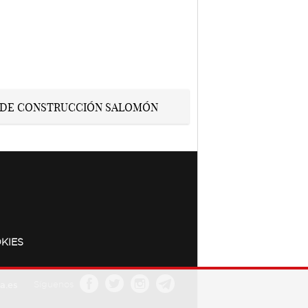
KIES
a.es
Síguenos