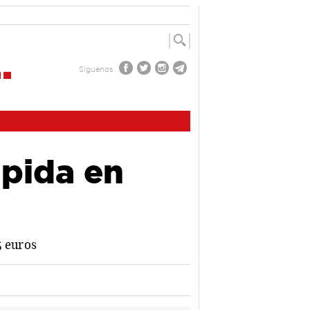
Síguenos
ápida en
5 euros