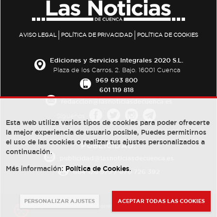
AVISO LEGAL
POLÍTICA DE PRIVACIDAD
POLÍTICA DE COOKIES
Ediciones y Servicios Integrales 2020 S.L.
Plaza de los Carros, 2. Bajo. 16001 Cuenca
969 693 800
601 119 818
redaccion@lasnoticiasdecuenca.es
Síguenos
Esta web utiliza varios tipos de cookies para poder ofrecerte
la mejor experiencia de usuario posible, Puedes permitirnos
el uso de las cookies o realizar tus ajustes personalizados a
PUBLICIDAD:
continuación.
publicidad@lasnoticiasdecuenca.es
Más información:
Política de Cookies
.
684 126 573
/
670 726 392
PERSONALIZAR AJUSTES
ACEPTAR TODAS LAS COOKIES
© Copyright 2013 -
2022
| Ediciones y Servicios Integrales 2020 S.L.