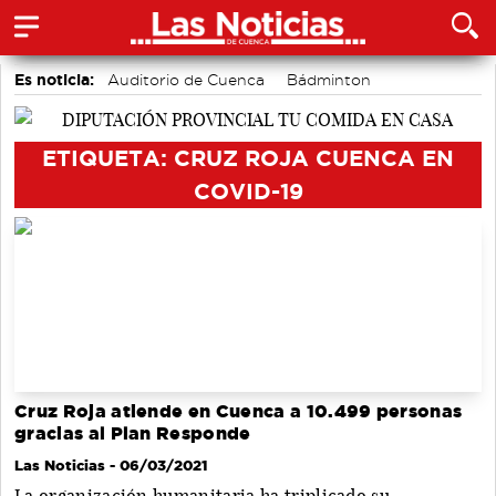
Es noticia:
Auditorio de Cuenca
Bádminton
Piragüismo
Motor
Fútbol
Área de Deportes
Actividades culturales en Cuenca
ETIQUETA: CRUZ ROJA CUENCA EN
COVID-19
Cruz Roja atiende en Cuenca a 10.499 personas
gracias al Plan Responde
Las Noticias
- 06/03/2021