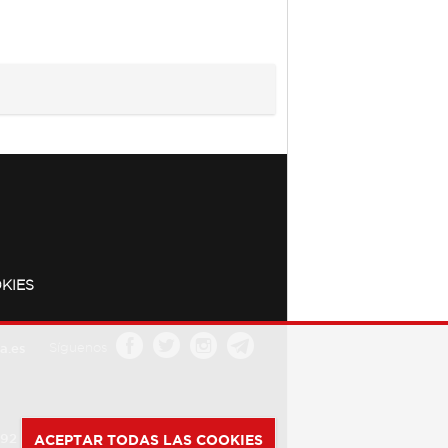
KIES
a.es
Síguenos
392
ACEPTAR TODAS LAS COOKIES