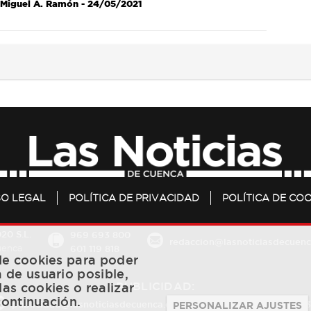
Miguel A. Ramón
- 24/05/2021
SO LEGAL
POLÍTICA DE PRIVACIDAD
POLÍTICA DE COO
20 S.L.
969 693 800
redaccion@lasnoticiasdecuenc
601 119 818
Cuenca
 de cookies para poder
a de usuario posible,
PUBLICIDAD:
las cookies o realizar
continuación.
publicidad@lasnoticiasdecuenca.es
684 126 573
/
670 726 
PERSONALIZAR AJUSTES