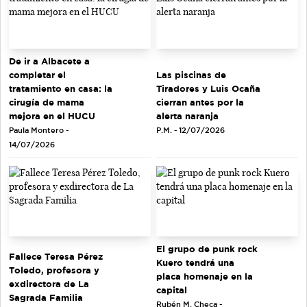
De ir a Albacete a
completar el
Las piscinas de
tratamiento en casa: la
Tiradores y Luis Ocaña
cirugía de mama
cierran antes por la
mejora en el HUCU
alerta naranja
Paula Montero -
P.M. - 12/07/2026
14/07/2026
El grupo de punk rock
Fallece Teresa Pérez
Kuero tendrá una
Toledo, profesora y
placa homenaje en la
exdirectora de La
capital
Sagrada Familia
Rubén M. Checa -