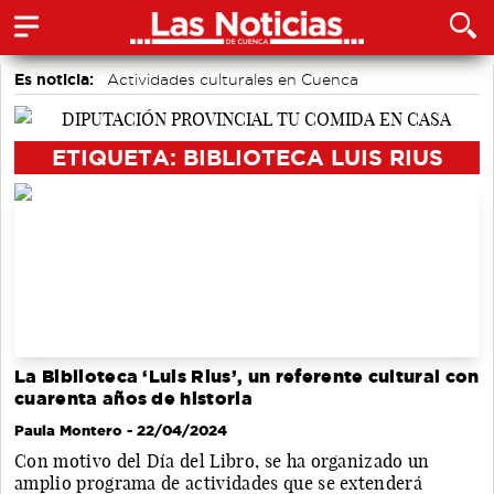
Es noticia:
Actividades culturales en Cuenca
Área de Deportes
Motor
Bádminton
accidentes laborales
Medio Ambiente
ETIQUETA: BIBLIOTECA LUIS RIUS
Auditorio de Cuenca
La Biblioteca ‘Luis Rius’, un referente cultural con
cuarenta años de historia
Paula Montero
- 22/04/2024
Con motivo del Día del Libro, se ha organizado un
amplio programa de actividades que se extenderá