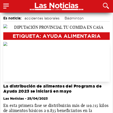
Es noticia:
accidentes laborales
Bádminton
Área de Deportes
Motor
Actividades culturales en Cuenca
Medio Ambiente
ETIQUETA: AYUDA ALIMENTARIA
Auditorio de Cuenca
La distribución de alimentos del Programa de
Ayuda 2023 se iniciará en mayo
Las Noticias
- 25/04/2023
En esta primera fase se distribuirán más de 119.215 kilos
de alimentos básicos a 9.835 beneficiarios en la