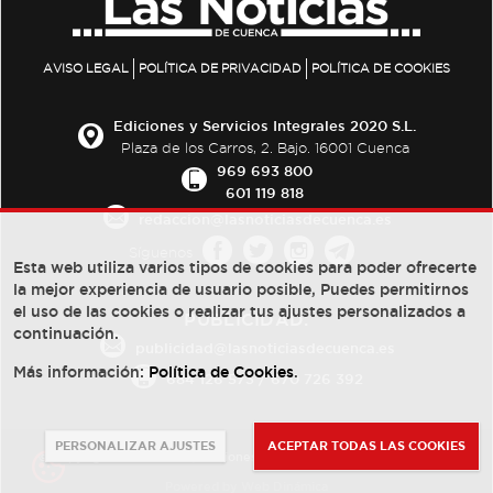
AVISO LEGAL
POLÍTICA DE PRIVACIDAD
POLÍTICA DE COOKIES
Ediciones y Servicios Integrales 2020 S.L.
Plaza de los Carros, 2. Bajo. 16001 Cuenca
969 693 800
601 119 818
redaccion@lasnoticiasdecuenca.es
Síguenos
Esta web utiliza varios tipos de cookies para poder ofrecerte
la mejor experiencia de usuario posible, Puedes permitirnos
el uso de las cookies o realizar tus ajustes personalizados a
PUBLICIDAD:
continuación.
publicidad@lasnoticiasdecuenca.es
Más información:
Política de Cookies
.
684 126 573
/
670 726 392
PERSONALIZAR AJUSTES
ACEPTAR TODAS LAS COOKIES
© Copyright 2013 -
2022
| Ediciones y Servicios Integrales 2020 S.L.
Powered by
Web Dinámica