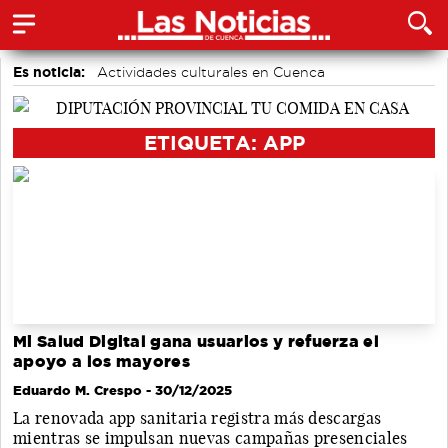
Es noticia:
Actividades culturales en Cuenca
Auditorio de Cuenca
Motor
accidentes laborales
Área de Deportes
Bádminton
Medio Ambiente
ETIQUETA: APP
Mi Salud Digital gana usuarios y refuerza el
apoyo a los mayores
Eduardo M. Crespo
- 30/12/2025
La renovada app sanitaria registra más descargas
mientras se impulsan nuevas campañas presenciales