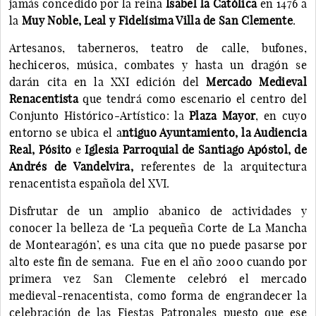
jamás concedido por la reina
Isabel la Católica
en 1476 a
la
Muy Noble, Leal y Fidelísima Villa de San Clemente
.
Artesanos, taberneros, teatro de calle, bufones,
hechiceros, música, combates y hasta un dragón se
darán cita en la XXI edición del
Mercado Medieval
Renacentista
que tendrá como escenario el centro del
Conjunto Histórico-Artístico: la
Plaza Mayor
, en cuyo
entorno se ubica el a
ntiguo Ayuntamiento, la Audiencia
Real, Pósito
e
Iglesia Parroquial de Santiago Apóstol, de
Andrés de Vandelvira,
referentes de la arquitectura
renacentista española del XVI.
Disfrutar de un amplio abanico de actividades y
conocer la belleza de ‘La pequeña Corte de La Mancha
de Montearagón’, es una cita que no puede pasarse por
alto este fin de semana. Fue en el año 2000 cuando por
primera vez San Clemente celebró el mercado
medieval-renacentista, como forma de engrandecer la
celebración de las Fiestas Patronales puesto que ese