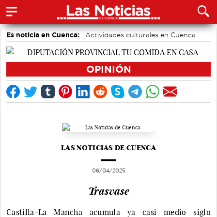
Es noticia en Cuenca:
Actividades culturales en Cuenca
Medio Ambiente
accidentes laborales
Área de Deportes
Bádminton
Auditorio de Cuenca
OPINIÓN
Motor
LAS NOTICIAS DE CUENCA
06/04/2025
Trasvase
Castilla-La Mancha acumula ya casi medio siglo