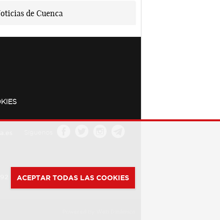
KIES
a.es
Síguenos
392
ACEPTAR TODAS LAS COOKIES
Powered by
Web Dinámica