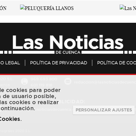
SO LEGAL
POLÍTICA DE PRIVACIDAD
POLÍTICA DE COO
20 S.L.
969 693 800
redaccion@lasnoticiasdecuenc
601 119 818
Cuenca
 de cookies para poder
a de usuario posible,
PUBLICIDAD:
las cookies o realizar
continuación.
publicidad@lasnoticiasdecuenca.es
684 126 573
/
670 726 
PERSONALIZAR AJUSTES
 Cookies
.
ntegrales 2020 S.L.