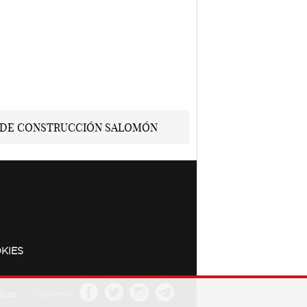
KIES
a.es
Síguenos