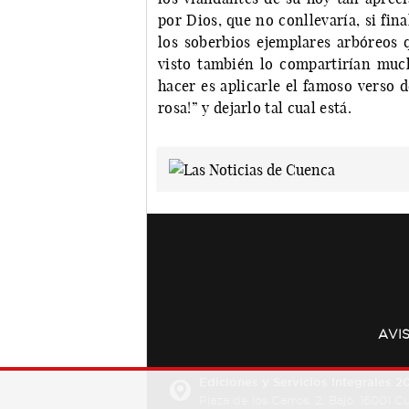
por Dios, que no conllevaría, si fi
los soberbios ejemplares arbóreos q
visto también lo compartirían muc
hacer es aplicarle el famoso verso 
rosa!” y dejarlo tal cual está.
AVI
Ediciones y Servicios Integrales 20
Plaza de los Carros, 2. Bajo. 16001 