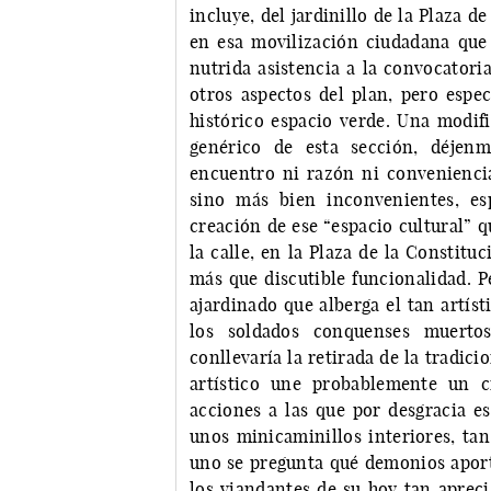
incluye, del jardinillo de la Plaza d
en esa movilización ciudadana que 
nutrida asistencia a la convocatori
otros aspectos del plan, pero espe
histórico espacio verde. Una modific
genérico de esta sección, déjen
encuentro ni razón ni convenienci
sino más bien inconvenientes, es
creación de ese “espacio cultural” 
la calle, en la Plaza de la Constitu
más que discutible funcionalidad. P
ajardinado que alberga el tan artí
los soldados conquenses muertos
conllevaría la retirada de la tradici
artístico une probablemente un ci
acciones a las que por desgracia 
unos minicaminillos interiores, tan
uno se pregunta qué demonios aport
los viandantes de su hoy tan apreci