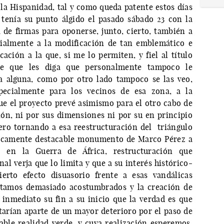
e la Hispanidad, tal y como queda patente estos días
tenía su punto álgido el pasado sábado 23 con la
a de firmas para oponerse, junto, cierto, también a
cialmente a la modificación de tan emblemático e
ación a la que, si me lo permiten, y fiel al título
me que les diga que personalmente tampoco le
a alguna, como por otro lado tampoco se las veo,
pecialmente para los vecinos de esa zona, a la
que el proyecto prevé asimismo para el otro cabo de
ción, ni por sus dimensiones ni por su en principio
ero tornando a esa reestructuración del triángulo
sticamente destacable monumento de Marco Pérez a
 en la Guerra de África, restructuración que
onal verja que lo limita y que a su interés histórico-
erto efecto disuasorio frente a esas vandálicas
estamos demasiado acostumbrados y la creación de
 inmediato su fin a su inicio que la verdad es que
arían aparte de un mayor deterioro por el paso de
able realidad verde, y cuya realización esperemos,