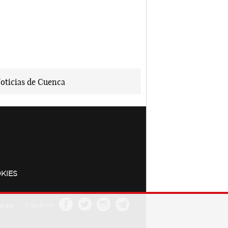
KIES
a.es
Síguenos