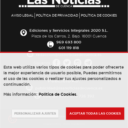
AVISO LEGAL
POLÍTICA DE PRIVACIDAD
POLÍTICA DE COOKIES
Ediciones y Servicios Integrales 2020 S.L.
Plaza de los Carros, 2. Bajo. 16001 Cuenca
969 693 800
601 119 818
redaccion@lasnoticiasdecuenca.es
Síguenos
Esta web utiliza varios tipos de cookies para poder ofrecerte
la mejor experiencia de usuario posible, Puedes permitirnos
el uso de las cookies o realizar tus ajustes personalizados a
PUBLICIDAD:
continuación.
publicidad@lasnoticiasdecuenca.es
Más información:
Política de Cookies
.
684 126 573
/
670 726 392
PERSONALIZAR AJUSTES
ACEPTAR TODAS LAS COOKIES
© Copyright 2013 -
2022
| Ediciones y Servicios Integrales 2020 S.L.
Powered by
Web Dinámica