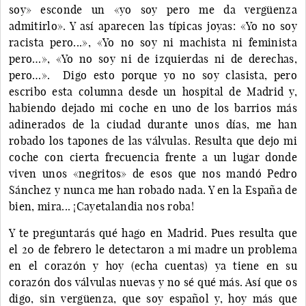
soy» esconde un «yo soy pero me da vergüenza
admitirlo». Y así aparecen las típicas joyas: «Yo no soy
racista pero...», «Yo no soy ni machista ni feminista
pero…», «Yo no soy ni de izquierdas ni de derechas,
pero…». Digo esto porque yo no soy clasista, pero
escribo esta columna desde un hospital de Madrid y,
habiendo dejado mi coche en uno de los barrios más
adinerados de la ciudad durante unos días, me han
robado los tapones de las válvulas. Resulta que dejo mi
coche con cierta frecuencia frente a un lugar donde
viven unos «negritos» de esos que nos mandó Pedro
Sánchez y nunca me han robado nada. Y en la España de
bien, mira... ¡Cayetalandia nos roba!
Y te preguntarás qué hago en Madrid. Pues resulta que
el 20 de febrero le detectaron a mi madre un problema
en el corazón y hoy (echa cuentas) ya tiene en su
corazón dos válvulas nuevas y no sé qué más. Así que os
digo, sin vergüenza, que soy español y, hoy más que