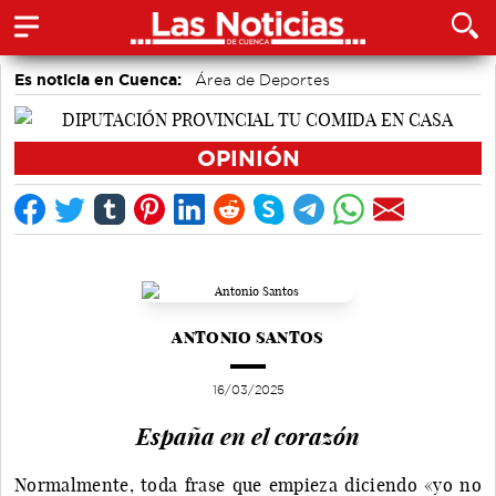
Es noticia en Cuenca:
Área de Deportes
Medio Ambiente
accidentes laborales
Auditorio de Cuenca
Motor
OPINIÓN
Actividades culturales en Cuenca
Bádminton
ANTONIO SANTOS
16/03/2025
España en el corazón
Normalmente, toda frase que empieza diciendo «yo no