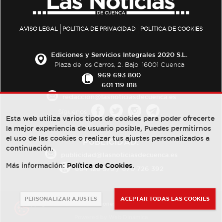
AVISO LEGAL
POLÍTICA DE PRIVACIDAD
POLÍTICA DE COOKIES
Ediciones y Servicios Integrales 2020 S.L.
Plaza de los Carros, 2. Bajo. 16001 Cuenca
969 693 800
601 119 818
redaccion@lasnoticiasdecuenca.es
Síguenos
Esta web utiliza varios tipos de cookies para poder ofrecerte
la mejor experiencia de usuario posible, Puedes permitirnos
el uso de las cookies o realizar tus ajustes personalizados a
PUBLICIDAD:
continuación.
publicidad@lasnoticiasdecuenca.es
Más información:
Política de Cookies
.
684 126 573
/
670 726 392
PERSONALIZAR AJUSTES
ACEPTAR TODAS LAS COOKIES
© Copyright 2013 -
2022
| Ediciones y Servicios Integrales 2020 S.L.
Powered by
Web Dinámica