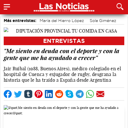
Más entrevistas:
María del Hierro López
Sole Giménez
Javier Viñas
Fernando Polo
Depedro
Marian López
Alicia Sánchez y Marta Leiva
Álvaro Martínez Chana
ENTREVISTAS
Vique Gomes
José Luis Martínez Guijarro
"Me siento en deuda con el deporte y con la
gente que me ha ayudado a crecer"
Jair Ruibal (1988, Buenos Aires), médico colegiado en el
hospital de Cuenca y exjugador de rugby, desgrana la
historia que le ha traído a España desde Argentina