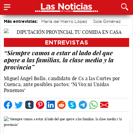
Más entrevistas:
María del Hierro López
Sole Giménez
Javier Viñas
Fernando Polo
Depedro
Marian López
Alicia Sánchez y Marta Leiva
Álvaro Martínez Chana
ENTREVISTAS
Vique Gomes
José Luis Martínez Guijarro
“Siempre vamos a estar al lado del que
apoye a las familias, la clase media y la
provincia”
Miguel Ángel Bollo, candidato de Cs a las Cortes por
Cuenca, ante posibles pactos: "Ni Vox ni Unidas
Ponemos"