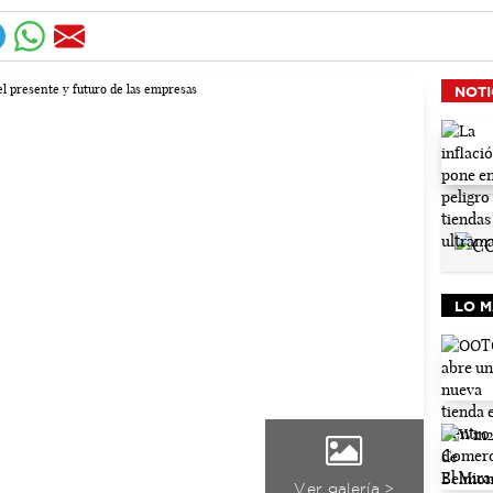
NOTI
LO M
Ver galería >