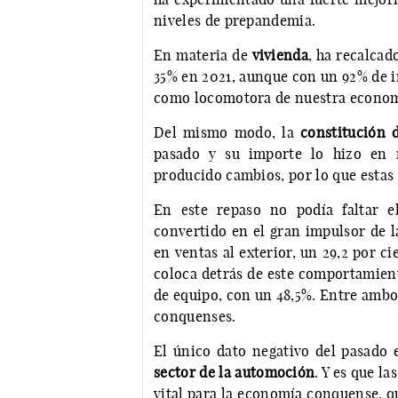
niveles de prepandemia.
En materia de
vivienda
, ha recalcad
35% en 2021, aunque con un 92% de in
como locomotora de nuestra econom
Del mismo modo, la
constitución 
pasado y su importe lo hizo en
producido cambios, por lo que estas 
En este repaso no podía faltar 
convertido en el gran impulsor de 
en ventas al exterior, un 29,2 por c
coloca detrás de este comportamient
de equipo, con un 48,5%. Entre ambos
conquenses.
El único dato negativo del pasado e
sector de la automoción
. Y es que l
vital para la economía conquense, q