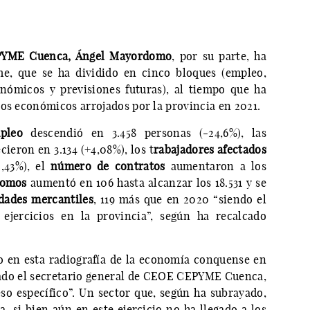
EPYME Cuenca, Ángel Mayordomo
, por su parte, ha
rme, que se ha dividido en cinco bloques (empleo,
nómicos y previsiones futuras), al tiempo que ha
tos económicos arrojados por la provincia en 2021.
pleo
descendió en 3.458 personas (-24,6%), las
cieron en 3.134 (+4,08%), los t
rabajadores afectados
,43%), el
número de contratos
aumentaron a los
nomos
aumentó en 106 hasta alcanzar los 18.531 y se
dades mercantiles
, 119 más que en 2020 “siendo el
ejercicios en la provincia”, según ha recalcado
 en esta radiografía de la economía conquense en
zado el secretario general de CEOE CEPYME Cuenca,
so específico”. Un sector que, según ha subrayado,
, si bien aún en este ejercicio no ha llegado a los