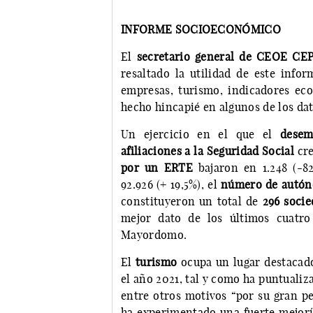
INFORME SOCIOECONÓMICO
El
secretario general de CEOE C
resaltado la utilidad de este info
empresas, turismo, indicadores eco
hecho hincapié en algunos de los da
Un ejercicio en el que el
desem
afiliaciones a la Seguridad Social
cre
por un ERTE
bajaron en 1.248 (-82
92.926 (+ 19,5%), el
número de autó
constituyeron un total de
296 socie
mejor dato de los últimos cuatro 
Mayordomo.
El
turismo
ocupa un lugar destacado
el año 2021, tal y como ha puntuali
entre otros motivos “por su gran pe
ha experimentado una fuerte mejoría