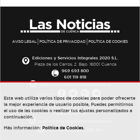
AVISO LEGAL
POLÍTICA DE PRIVACIDAD
POLÍTICA DE COOKIES
Ediciones y Servicios Integrales 2020 S.L.
Plaza de los Carros, 2. Bajo. 16001 Cuenca
969 693 800
601 119 818
redaccion@lasnoticiasdecuenca.es
Síguenos
Esta web utiliza varios tipos de cookies para poder ofrecerte
la mejor experiencia de usuario posible, Puedes permitirnos
el uso de las cookies o realizar tus ajustes personalizados a
PUBLICIDAD:
continuación.
publicidad@lasnoticiasdecuenca.es
Más información:
Política de Cookies
.
684 126 573
/
670 726 392