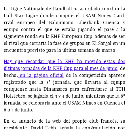
La Ligue Nationale de Handball ha acordado concluir la
Lidl Star Ligue donde compite el USAM Nimes Gard,
rival europeo del Balonmano Liberbank Cuenca y
equipo contra el que se estaba jugando el pase a la
siguiente ronda en la EHF European Cup, además de ser
el rival que cerraría la fase de grupos en El Sargal en un
encuentro previsto para la última semana de marzo.
Hay que recordar que la EHF ha movido estas dos
últimas jornadas de la EHF Cup para el mes de junio
, de
hecho
, en la página oficial
de la competición aparece
registrado que la 5ª jornada, que llevaría al equipo
conquense hasta Dinamarca para enfrentarse al TTH
Holstebro, se jugaría el 3 y 4 de junio, mientras que la 6ª
jornada, se celebraría ante el USAM Nimes en Cuenca el
6 o 7 de junio.
En el anuncio de la web del propio club francés, su
presidente, David Tebb, señala la congratulación por