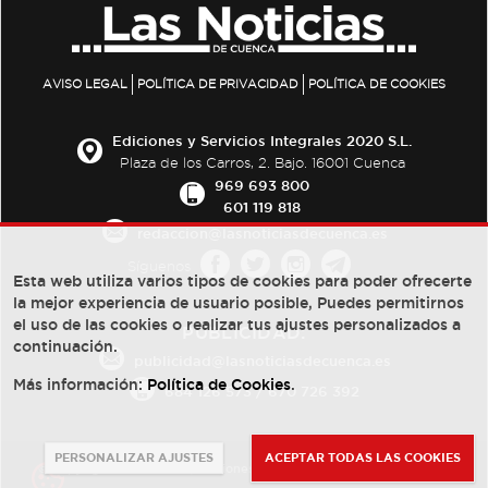
AVISO LEGAL
POLÍTICA DE PRIVACIDAD
POLÍTICA DE COOKIES
Ediciones y Servicios Integrales 2020 S.L.
Plaza de los Carros, 2. Bajo. 16001 Cuenca
969 693 800
601 119 818
redaccion@lasnoticiasdecuenca.es
Síguenos
Esta web utiliza varios tipos de cookies para poder ofrecerte
la mejor experiencia de usuario posible, Puedes permitirnos
el uso de las cookies o realizar tus ajustes personalizados a
PUBLICIDAD:
continuación.
publicidad@lasnoticiasdecuenca.es
Más información:
Política de Cookies
.
684 126 573
/
670 726 392
PERSONALIZAR AJUSTES
ACEPTAR TODAS LAS COOKIES
© Copyright 2013 -
2022
| Ediciones y Servicios Integrales 2020 S.L.