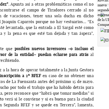
adez”
. Apunta así a otras problemáticas como el no
encontrarse el campo de Tiradores cerrado al no
n de vacaciones, tener una sola ducha en dicho
el Joaquín Caparrós porque no hay vestuarios… “Es
sté levantada, que la entrada a El Sargal esté como
a y la pena es que esté tan dejada y tan áspera”,
rte que
posibles nuevos inversores –o incluso el
sor de la entidad– puedan echarse para atrás
al
recibiendo.
z a la hora de apoyar totalmente a la Junta Gestora
 inscripción a 2ª RFEF
en caso de no obtener una
tos de La Fuensanta antes del próximo 15 de mayo.
mucho por todo el trabajo que ha habido detrás para
a, pero reconoce que “habrá que tomar medidas” si
o verá si le conviene y si es bueno para la ciudad
en Segunda RFEF y se quede en Tercera”, lamenta,