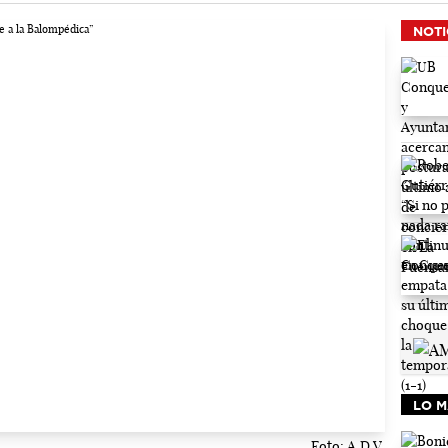
NOTI
LO M
Foto: A.D.V.