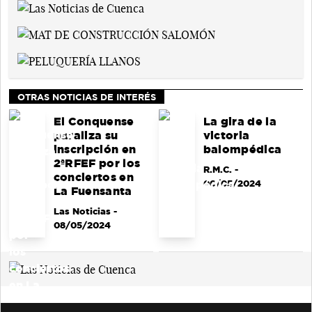
OTRAS NOTICIAS DE INTERÉS
El Conquense
La gira de la
paraliza su
victoria
inscripción en
balompédica
2ªRFEF por los
R.M.C.
-
conciertos en
06/05/2024
La Fuensanta
Las Noticias
-
08/05/2024