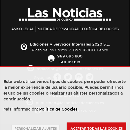
AVISO LEGAL
POLÍTICA DE PRIVACIDAD
POLÍTICA DE COOKIES
Ediciones y Servicios Integrales 2020 S.L.
Plaza de los Carros, 2. Bajo. 16001 Cuenca
969 693 800
601 119 818
redaccion@lasnoticiasdecuenca.es
Síguenos
Esta web utiliza varios tipos de cookies para poder ofrecerte
la mejor experiencia de usuario posible, Puedes permitirnos
el uso de las cookies o realizar tus ajustes personalizados a
PUBLICIDAD:
continuación.
publicidad@lasnoticiasdecuenca.es
Más información:
Política de Cookies
.
684 126 573
/
670 726 392
PERSONALIZAR AJUSTES
ACEPTAR TODAS LAS COOKIES