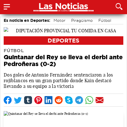
Es noticia en Deportes:
Motor
Piragüismo
Fútbol
Bádminton
Bolos conquenses
Área de Deportes
Balonmano
Ciclismo
DEPORTES
FÚTBOL
Quintanar del Rey se lleva el derbi ante
Pedroñeras (0-2)
Dos goles de Antonio Fernández sentenciaron a los
rojiblancos en un gran partido donde Kain destacó
llevando a su equipo a la victoria