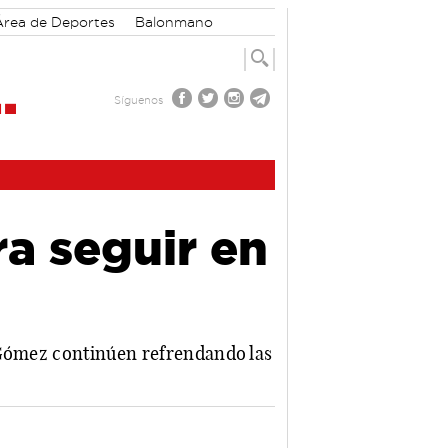
Área de Deportes
Balonmano
Síguenos
a seguir en
s Gómez continúen refrendando las