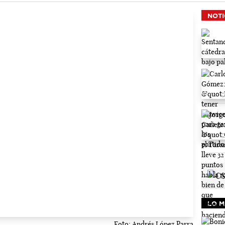
NOTI
LO M
Foto: Andrés López Parra