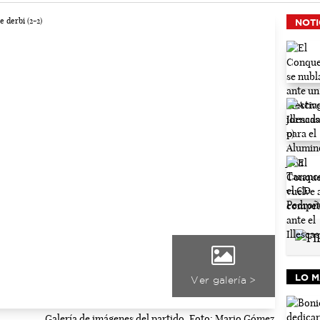
NOTI
LO M
Ver galería >
Galería de imágenes del partido. Foto: Mario Gómez