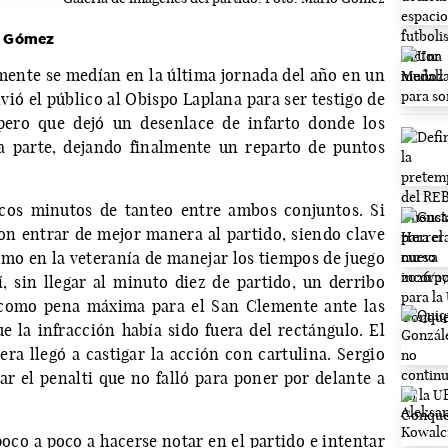
o Gómez
emente se medían en la última jornada del año en un
vió el público al Obispo Laplana para ser testigo de
 pero que dejó un desenlace de infarto donde los
a parte, dejando finalmente un reparto de puntos
cos minutos de tanteo entre ambos conjuntos. Si
n entrar de mejor manera al partido, siendo clave
omo en la veteranía de manejar los tiempos de juego
í, sin llegar al minuto diez de partido, un derribo
o como pena máxima para el San Clemente ante las
e la infracción había sido fuera del rectángulo. El
ra llegó a castigar la acción con cartulina. Sergio
ar el penalti que no falló para poner por delante a
oco a poco a hacerse notar en el partido e intentar