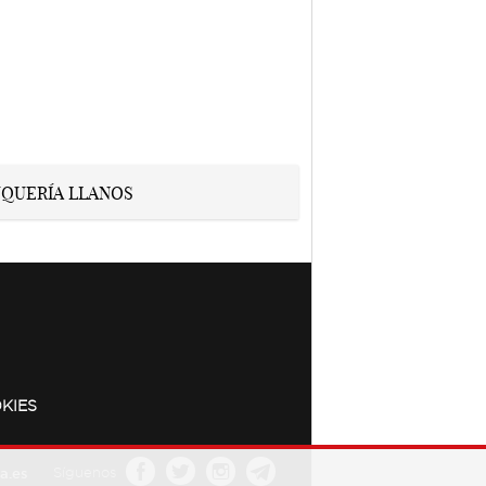
KIES
a.es
Síguenos