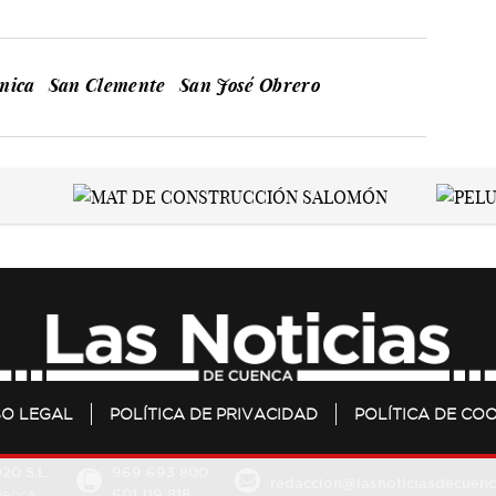
mica
San Clemente
San José Obrero
SO LEGAL
POLÍTICA DE PRIVACIDAD
POLÍTICA DE COO
20 S.L.
969 693 800
redaccion@lasnoticiasdecuenc
601 119 818
Cuenca