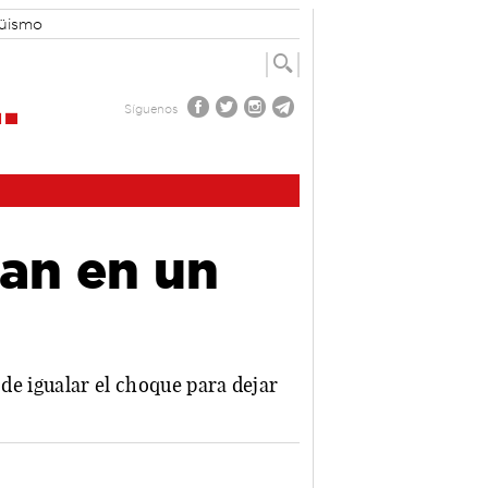
güismo
Síguenos
an en un
 de igualar el choque para dejar