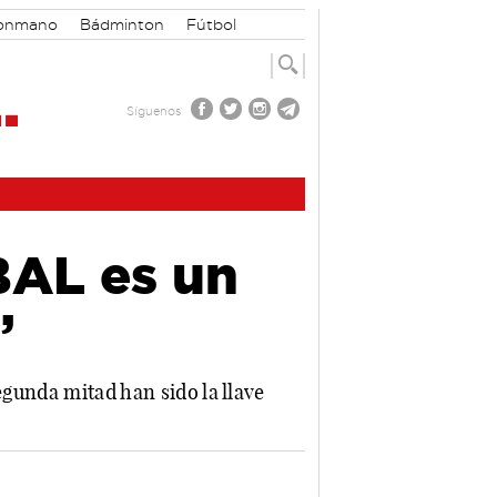
onmano
Bádminton
Fútbol
Síguenos
BAL es un
”
egunda mitad han sido la llave