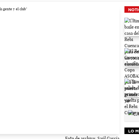
NOTI
LO M
Foto de archivo: Saúl García