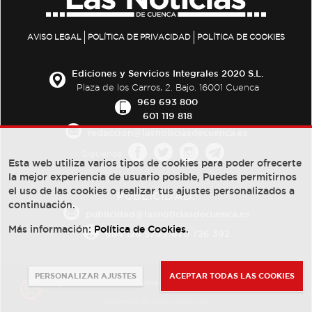
AVISO LEGAL
POLÍTICA DE PRIVACIDAD
POLÍTICA DE COOKIES
Ediciones y Servicios Integrales 2020 S.L.
Plaza de los Carros, 2. Bajo. 16001 Cuenca
969 693 800
601 119 818
redaccion@lasnoticiasdecuenca.es
Síguenos
Esta web utiliza varios tipos de cookies para poder ofrecerte
la mejor experiencia de usuario posible, Puedes permitirnos
el uso de las cookies o realizar tus ajustes personalizados a
PUBLICIDAD:
continuación.
publicidad@lasnoticiasdecuenca.es
Más información:
Política de Cookies
.
684 126 573
/
670 726 392
PERSONALIZAR AJUSTES
ACEPTAR TODAS LAS COOKIES
© Copyright 2013 -
2022
| Ediciones y Servicios Integrales 2020 S.L.
Powered by
Web Dinámica