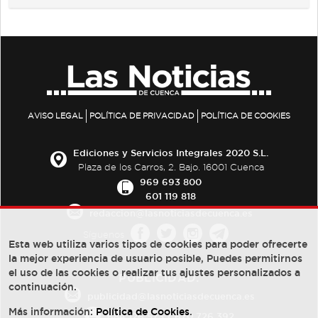
AVISO LEGAL
POLÍTICA DE PRIVACIDAD
POLÍTICA DE COOKIES
Ediciones y Servicios Integrales 2020 S.L.
Plaza de los Carros, 2. Bajo. 16001 Cuenca
969 693 800
601 119 818
redaccion@lasnoticiasdecuenca.es
Síguenos
Esta web utiliza varios tipos de cookies para poder ofrecerte
la mejor experiencia de usuario posible, Puedes permitirnos
el uso de las cookies o realizar tus ajustes personalizados a
PUBLICIDAD:
continuación.
publicidad@lasnoticiasdecuenca.es
Más información:
Política de Cookies
.
684 126 573
/
670 726 392