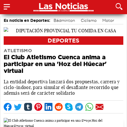
Es noticia en Deportes:
Bádminton
Ciclismo
Motor
Área de Deportes
Balonmano
Piragüismo
Bolos conquenses
Fútbol
DEPORTES
ATLETISMO
El Club Atletismo Cuenca anima a
participar en una 'Hoz del Húecar'
virtual
La entidad deportiva lanzará dos propuestas, carrera y
ciclo-indoor, para simular el desafiante recorrido que
además será de carácter solidario