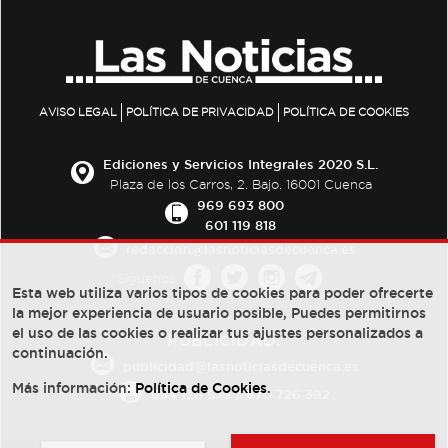
AVISO LEGAL
POLÍTICA DE PRIVACIDAD
POLÍTICA DE COOKIES
Ediciones y Servicios Integrales 2020 S.L.
Plaza de los Carros, 2. Bajo. 16001 Cuenca
969 693 800
601 119 818
redaccion@lasnoticiasdecuenca.es
Síguenos
Esta web utiliza varios tipos de cookies para poder ofrecerte
la mejor experiencia de usuario posible, Puedes permitirnos
el uso de las cookies o realizar tus ajustes personalizados a
PUBLICIDAD:
continuación.
publicidad@lasnoticiasdecuenca.es
Más información:
Política de Cookies
.
684 126 573
/
670 726 392