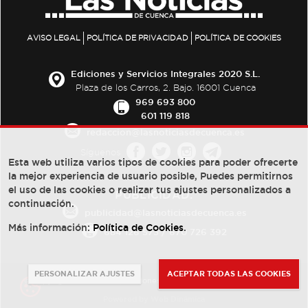
AVISO LEGAL
POLÍTICA DE PRIVACIDAD
POLÍTICA DE COOKIES
Ediciones y Servicios Integrales 2020 S.L.
Plaza de los Carros, 2. Bajo. 16001 Cuenca
969 693 800
601 119 818
redaccion@lasnoticiasdecuenca.es
Síguenos
Esta web utiliza varios tipos de cookies para poder ofrecerte
la mejor experiencia de usuario posible, Puedes permitirnos
el uso de las cookies o realizar tus ajustes personalizados a
PUBLICIDAD:
continuación.
publicidad@lasnoticiasdecuenca.es
Más información:
Política de Cookies
.
684 126 573
/
670 726 392
PERSONALIZAR AJUSTES
ACEPTAR TODAS LAS COOKIES
© Copyright 2013 -
2022
| Ediciones y Servicios Integrales 2020 S.L.
Powered by
Web Dinámica