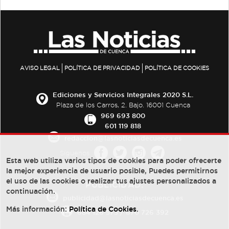
AVISO LEGAL
POLÍTICA DE PRIVACIDAD
POLÍTICA DE COOKIES
Ediciones y Servicios Integrales 2020 S.L.
Plaza de los Carros, 2. Bajo. 16001 Cuenca
969 693 800
601 119 818
redaccion@lasnoticiasdecuenca.es
Síguenos
Esta web utiliza varios tipos de cookies para poder ofrecerte
la mejor experiencia de usuario posible, Puedes permitirnos
el uso de las cookies o realizar tus ajustes personalizados a
PUBLICIDAD:
continuación.
publicidad@lasnoticiasdecuenca.es
Más información:
Política de Cookies
.
684 126 573
/
670 726 392