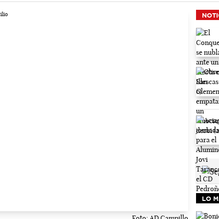
NOTI
LO M
Foto: AD Campillo