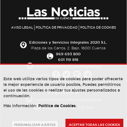
AVISO LEGAL
POLÍTICA DE PRIVACIDAD
POLÍTICA DE COOKIES
Ediciones y Servicios Integrales 2020 S.L.
Plaza de los Carros, 2. Bajo. 16001 Cuenca
969 693 800
601 119 818
redaccion@lasnoticiasdecuenca.es
Síguenos
Esta web utiliza varios tipos de cookies para poder ofrecerte
la mejor experiencia de usuario posible, Puedes permitirnos
el uso de las cookies o realizar tus ajustes personalizados a
PUBLICIDAD:
continuación.
publicidad@lasnoticiasdecuenca.es
Más información:
Política de Cookies
.
684 126 573
/
670 726 392
PERSONALIZAR AJUSTES
ACEPTAR TODAS LAS COOKIES