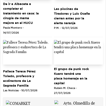
De ir a Albacete a
completar el
Las piscinas de
tratamiento en casa: la
Tiradores y Luis Ocaña
cirugía de mama
cierran antes por la
mejora en el HUCU
alerta naranja
Paula Montero -
P.M. - 12/07/2026
14/07/2026
El grupo de punk rock
Fallece Teresa Pérez
Kuero tendrá una
Toledo, profesora y
placa homenaje en la
exdirectora de La
capital
Sagrada Familia
Rubén M. Checa -
Las Noticias - 10/07/2026
27/07/2026