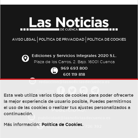
AVISO LEGAL
POLÍTICA DE PRIVACIDAD
POLÍTICA DE COOKIES
Ediciones y Servicios Integrales 2020 S.L.
Plaza de los Carros, 2. Bajo. 16001 Cuenca
969 693 800
601 119 818
redaccion@lasnoticiasdecuenca.es
Síguenos
Esta web utiliza varios tipos de cookies para poder ofrecerte
la mejor experiencia de usuario posible, Puedes permitirnos
el uso de las cookies o realizar tus ajustes personalizados a
PUBLICIDAD:
continuación.
publicidad@lasnoticiasdecuenca.es
Más información:
Política de Cookies
.
684 126 573
/
670 726 392