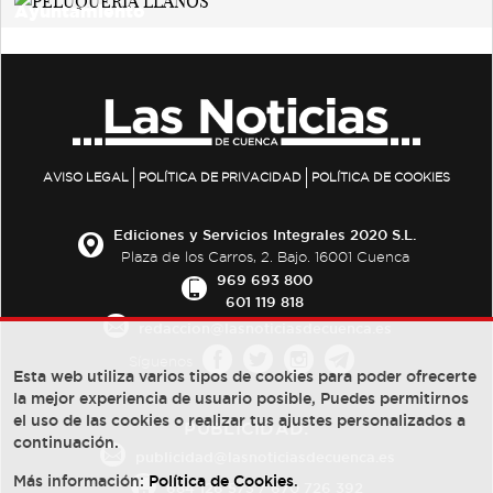
AVISO LEGAL
POLÍTICA DE PRIVACIDAD
POLÍTICA DE COOKIES
Ediciones y Servicios Integrales 2020 S.L.
Plaza de los Carros, 2. Bajo. 16001 Cuenca
969 693 800
601 119 818
redaccion@lasnoticiasdecuenca.es
Síguenos
Esta web utiliza varios tipos de cookies para poder ofrecerte
la mejor experiencia de usuario posible, Puedes permitirnos
el uso de las cookies o realizar tus ajustes personalizados a
PUBLICIDAD:
continuación.
publicidad@lasnoticiasdecuenca.es
Más información:
Política de Cookies
.
684 126 573
/
670 726 392