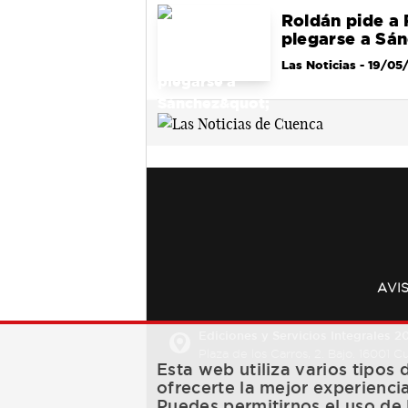
Roldán pide a 
plegarse a Sá
Las Noticias
- 19/05
AVI
Ediciones y Servicios Integrales 20
Plaza de los Carros, 2. Bajo. 16001 
Esta web utiliza varios tipos
ofrecerte la mejor experienci
Puedes permitirnos el uso de 