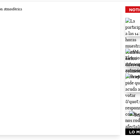
NOTI
LO M