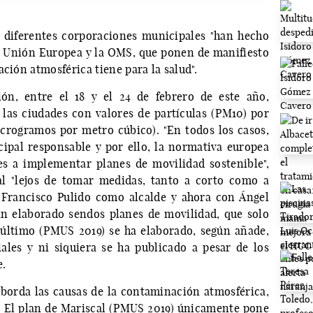
s diferentes corporaciones municipales "han hecho
la Unión Europea y la OMS, que ponen de manifiesto
ción atmosférica tiene para la salud".
ón, entre el 18 y el 24 de febrero de este año,
as ciudades con valores de partículas (PM10) por
icrogramos por metro cúbico). "En todos los casos,
cipal responsable y por ello, la normativa europea
es a implementar planes de movilidad sostenible",
al "lejos de tomar medidas, tanto a corto como a
Francisco Pulido como alcalde y ahora con Ángel
an elaborado sendos planes de movilidad, que solo
 último (PMUS 2019) se ha elaborado, según añade,
iales y ni siquiera se ha publicado a pesar de los
e.
borda las causas de la contaminación atmosférica,
a. El plan de Mariscal (PMUS 2019) únicamente pone