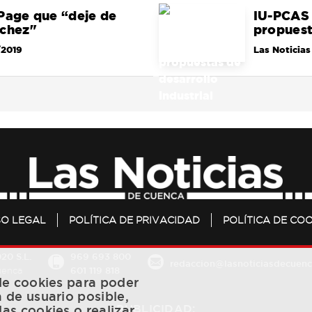
Page que “deje de
IU-PCAS 
nchez"
propuest
/2019
Las Noticias
SO LEGAL
POLÍTICA DE PRIVACIDAD
POLÍTICA DE COO
20 S.L.
969 693 800
redaccion@lasnoticiasdecuenc
601 119 818
Cuenca
 de cookies para poder
a de usuario posible,
PUBLICIDAD:
las cookies o realizar