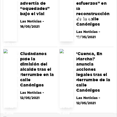
advertía de
esfuerzos” en
“oquedades”
la
bajo el vial
reconstrucción
de la calle
Las Noticias
-
Canónigos
18/05/2021
Las Noticias
-
12/05/2021
Ciudadanos
‘Cuenca, En
pide la
Marcha!’
dimisión del
anuncia
alcalde tras el
acciones
derrumbe en la
legales tras el
calle
derrumbe de la
Canónigos
calle
Canónigos
Las Noticias
-
12/05/2021
Las Noticias
-
12/05/2021