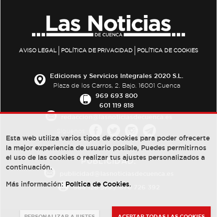
AVISO LEGAL
POLÍTICA DE PRIVACIDAD
POLÍTICA DE COOKIES
Ediciones y Servicios Integrales 2020 S.L.
Plaza de los Carros, 2. Bajo. 16001 Cuenca
969 693 800
601 119 818
redaccion@lasnoticiasdecuenca.es
Síguenos
Esta web utiliza varios tipos de cookies para poder ofrecerte
la mejor experiencia de usuario posible, Puedes permitirnos
el uso de las cookies o realizar tus ajustes personalizados a
PUBLICIDAD:
continuación.
publicidad@lasnoticiasdecuenca.es
Más información:
Política de Cookies
.
684 126 573
/
670 726 392
PERSONALIZAR AJUSTES
ACEPTAR TODAS LAS COOKIES