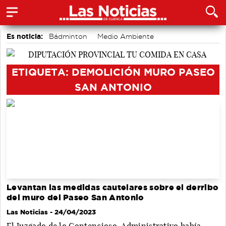
Es noticia:
Bádminton
Medio Ambiente
Área de Deportes
Auditorio de Cuenca
Motor
accidentes laborales
Actividades culturales en Cuenca
ETIQUETA: DEMOLICIÓN MURO PASEO
SAN ANTONIO
Levantan las medidas cautelares sobre el derribo
del muro del Paseo San Antonio
Las Noticias
- 24/04/2023