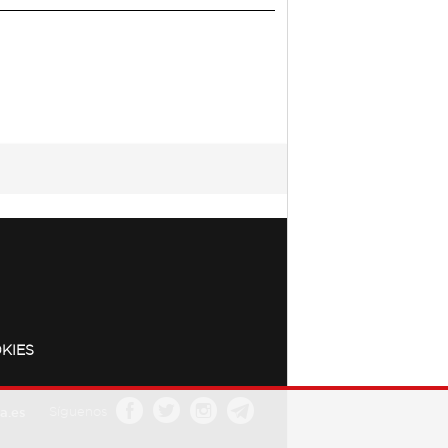
KIES
a.es
Síguenos