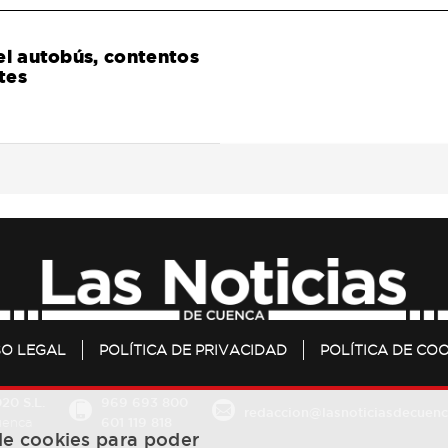
el autobús, contentos
tes
SO LEGAL
POLÍTICA DE PRIVACIDAD
POLÍTICA DE COO
20 S.L.
969 693 800
redaccion@lasnoticiasdecuenc
601 119 818
Cuenca
 de cookies para poder