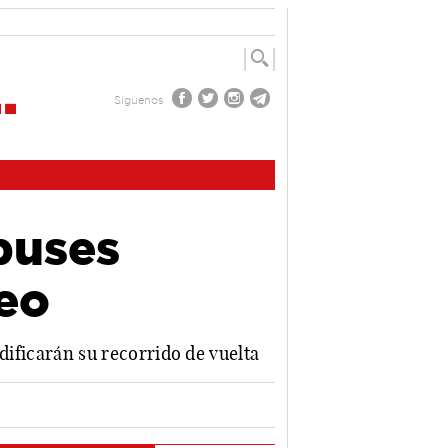
Síguenos
buses
teo
odificarán su recorrido de vuelta