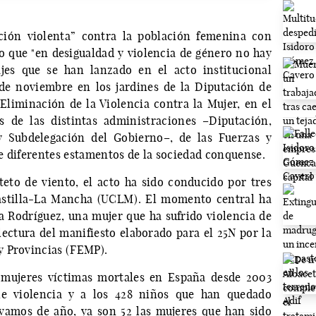
cción violenta” contra la población femenina con
 que "en desigualdad y violencia de género no hay
jes que se han lanzado en el acto institucional
de noviembre en los jardines de la Diputación de
liminación de la Violencia contra la Mujer, en el
s de las distintas administraciones –Diputación,
y Subdelegación del Gobierno–, de las Fuerzas y
e diferentes estamentos de la sociedad conquense.
eto de viento, el acto ha sido conducido por tres
Castilla-La Mancha (UCLM). El momento central ha
 Rodríguez, una mujer que ha sufrido violencia de
lectura del manifiesto elaborado para el 25N por la
y Provincias (FEMP).
6 mujeres víctimas mortales en España desde 2003
le violencia y a los 428 niños que han quedado
evamos de año, ya son 52 las mujeres que han sido