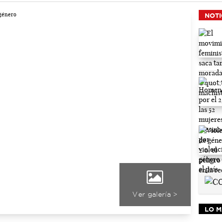
NOTI
Ver galería >
LO M