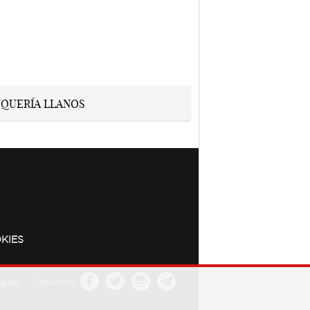
KIES
a.es
Síguenos