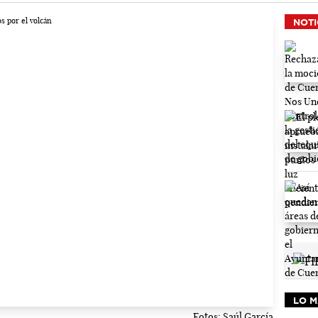
NOTI
LO M
Fotos: Saúl García