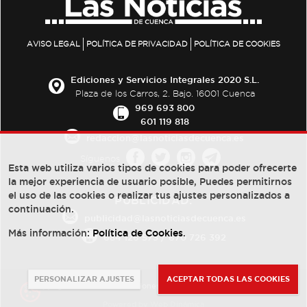
AVISO LEGAL
POLÍTICA DE PRIVACIDAD
POLÍTICA DE COOKIES
Ediciones y Servicios Integrales 2020 S.L.
Plaza de los Carros, 2. Bajo. 16001 Cuenca
969 693 800
601 119 818
redaccion@lasnoticiasdecuenca.es
Síguenos
Esta web utiliza varios tipos de cookies para poder ofrecerte
la mejor experiencia de usuario posible, Puedes permitirnos
el uso de las cookies o realizar tus ajustes personalizados a
PUBLICIDAD:
continuación.
publicidad@lasnoticiasdecuenca.es
Más información:
Política de Cookies
.
684 126 573
/
670 726 392
PERSONALIZAR AJUSTES
ACEPTAR TODAS LAS COOKIES
© Copyright 2013 -
2022
| Ediciones y Servicios Integrales 2020 S.L.
Powered by
Web Dinámica