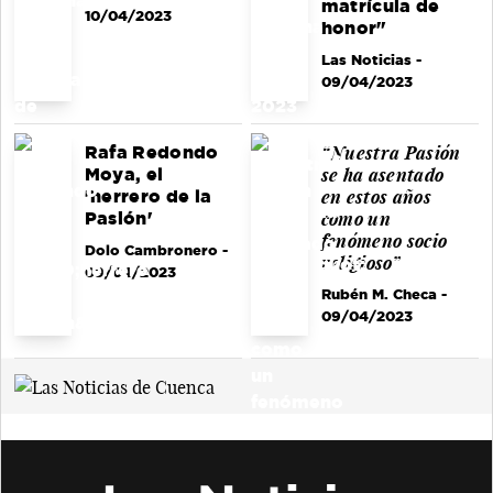
matrícula de
10/04/2023
honor"
Las Noticias
-
09/04/2023
“Nuestra Pasión
Rafa Redondo
se ha asentado
Moya, el
en estos años
'herrero de la
como un
Pasión'
fenómeno socio
Dolo Cambronero
-
religioso”
09/04/2023
Rubén M. Checa
-
09/04/2023