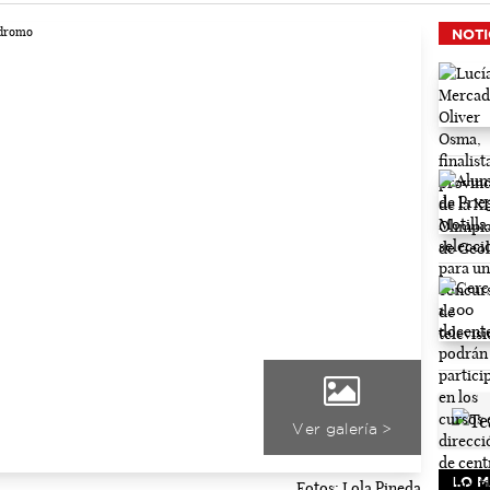
NOTI
Ver galería >
LO M
Fotos: Lola Pineda