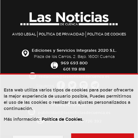
AVISO LEGAL
POLÍTICA DE PRIVACIDAD
POLÍTICA DE COOKIES
Ediciones y Servicios Integrales 2020 S.L.
Plaza de los Carros, 2. Bajo. 16001 Cuenca
969 693 800
601 119 818
redaccion@lasnoticiasdecuenca.es
Síguenos
Esta web utiliza varios tipos de cookies para poder ofrecerte
la mejor experiencia de usuario posible, Puedes permitirnos
el uso de las cookies o realizar tus ajustes personalizados a
PUBLICIDAD:
continuación.
publicidad@lasnoticiasdecuenca.es
Más información:
Política de Cookies
.
684 126 573
/
670 726 392