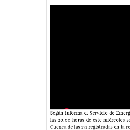
Según informa el Servicio de Emerge
las 20.00 horas de este miércoles s
Cuenca de las 171 registradas en la r