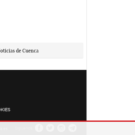
KIES
a.es
Síguenos