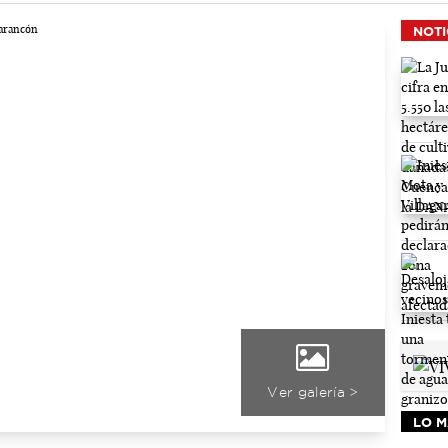
NOTI
Ver galería >
LO M