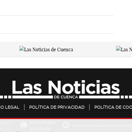
SO LEGAL
POLÍTICA DE PRIVACIDAD
POLÍTICA DE COO
20 S.L.
969 693 800
redaccion@lasnoticiasdecuenc
601 119 818
Cuenca